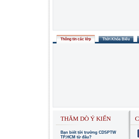
Thông tin các lớp
Thời Khóa Biểu
THĂM DÒ Ý KIẾN
C
Bạn biết tới trường CDSPTW
TP.HCM từ đâu?