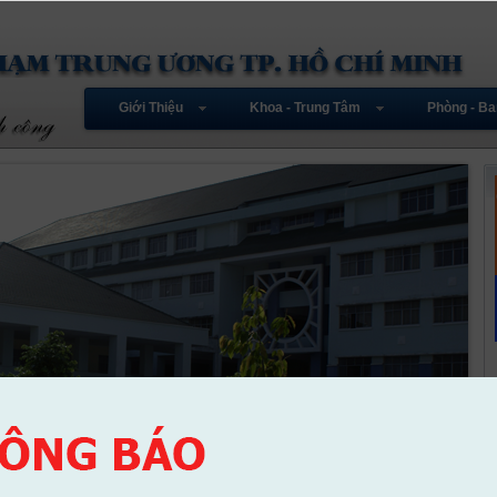
Giới Thiệu
Khoa - Trung Tâm
Phòng - Ba
2 trường CĐ Sư Phạm Trung Ương TP.HCM