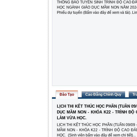
THÔNG BÁO TUYỂN SINH TRÌNH ĐỘ CAO ĐẲ
HỌC NGÀNH GIÁO DỤC MẦM NON NĂM 2024 (B
Phiếu dự tuyển (Bấm vào đây để xem và tải). Link
Đào Tạo
Cao Đẳng Chính Quy
Tr
LỊCH THI KẾT THÚC HỌC PHẦN (TUẦN 09/0
DỤC MẦM NON - KHÓA K22 - TRÌNH ĐỘ
LÀM VỪA HỌC.
LỊCH THI KẾT THÚC HỌC PHẦN (TUẦN 09/09 -
MẦM NON - KHÓA K22 - TRÌNH ĐỘ CAO ĐẲ
HỌC. (Sinh viên bấm vào đây để xem chi tiết)...