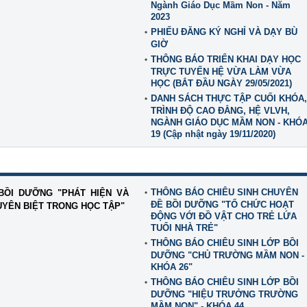
Ngành Giáo Dục Mầm Non - Năm
2023
PHIẾU ĐĂNG KÝ NGHỈ VÀ DẠY BÙ
GIỜ
THÔNG BÁO TRIỂN KHAI DẠY HỌC
TRỰC TUYẾN HỆ VỪA LÀM VỪA
HỌC (BẮT ĐẦU NGÀY 29/05/2021)
DANH SÁCH THỰC TẬP CUỐI KHÓA,
TRÌNH ĐỘ CAO ĐẲNG, HỆ VLVH,
NGÀNH GIÁO DỤC MẦM NON - KHÓ
19 (Cập nhật ngày 19/11/2020)
THÔNG BÁO CHIÊU SINH CHUYÊN
BỒI DƯỠNG "PHÁT HIỆN VÀ
ĐỀ BỒI DƯỠNG "TỔ CHỨC HOẠT
UYÊN BIỆT TRONG HỌC TẬP"
ĐỘNG VỚI ĐỒ VẬT CHO TRẺ LỨA
TUỔI NHÀ TRẺ"
THÔNG BÁO CHIÊU SINH LỚP BỒI
DƯỠNG "CHỦ TRƯỜNG MẦM NON -
KHÓA 26"
THÔNG BÁO CHIÊU SINH LỚP BỒI
DƯỠNG "HIỆU TRƯỞNG TRƯỜNG
MẦM NON" - KHÓA 44