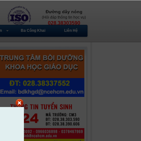
Đường dây nóng
(Hỏi đáp thông tin học vụ)
028.38303590
n
Ba Công Khai
Liên Hệ