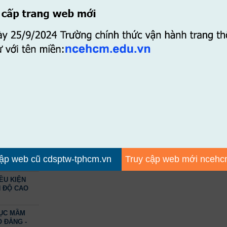
ÊN
THÔNG BÁO CHO GV­­ & CBNV
VÀ NHẬP
THÔNG BÁO TUYỂN DỤNG NĂM 2024
ẦM NON -
Thông báo đấu giá cho thuê tài sản Căn tin
ỪA LÀM VỪA
Thông báo kết quả lựa chọn tổ chức đấu giá tài
sản 2024
 TỐT
ÁCH SINH
Thông báo đấu giá cho thuê tài sản 2023
2 - NĂM
ỨC CHÍNH
thông báo kết quả lựa chọn tổ chức đấu giá tài
sản
BỔ SUNG
GÀNH GIÁO
- HỆ CHÍNH
p web cũ cdsptw-tphcm.vn
Truy cập web mới ncehc
ỀU KIỆN
H ĐỘ CAO
DỤC MẦM
O ĐẲNG -