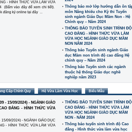
NG - HÌNH THỨC VỪA LÀM VỪA
Thông báo mở lớp hướng dẫn ôn tậ
ấm vào đây để xem chi tiết).
môn Năng khiếu cho Kỳ thi Tuyển
 đăng ký online tại đây ...
sinh ngành Giáo Dục Mầm Non - Hệ
Chính quy – Năm 2024
THÔNG BÁO TUYỂN SINH TRÌNH ĐỘ
CAO ĐẲNG - HÌNH THỨC VỪA LÀM
VỪA HỌC NGÀNH GIÁO DỤC MẦM
NON NĂM 2024
Thông báo Tuyển sinh ngành Giáo
dục Mầm non trình độ cao đẳng Hệ
chính quy – Năm 2024
Thông báo Tuyển sinh các ngành
thuộc hệ thống Giáo dục nghề
nghiệp năm 2023
ung Cấp Chính Quy
Hệ Vừa Làm Vừa Học
Biểu Mẫu
THÔNG BÁO TUYỂN SINH TRÌNH ĐỘ
9 - 15/09/2024) - NGÀNH GIÁO
CAO ĐẲNG - HÌNH THỨC VỪA LÀM
 CAO ĐẲNG - HÌNH THỨC VỪA
VỪA HỌC NGÀNH GIÁO DỤC MẦM
NON - NĂM 2024
 15/09/2024) - NGÀNH GIÁO DỤC
Thông báo tuyển sinh trình độ Cao
NG - HÌNH THỨC VỪA LÀM VỪA
đẳng - Hình thức vừa làm vừa học