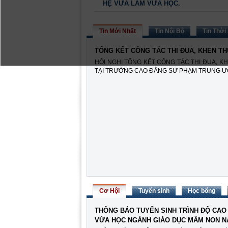
HỆ VỪA LÀM VỪA HỌC.
Tin Mới Nhất
Tin Nội Bộ
Tin Thời
TỔNG KẾT CÔNG TÁC THI ĐUA, KHEN T
HỘI NGHỊ TỔNG KẾT CÔNG TÁC THI ĐUA, K
TẠI TRƯỜNG CAO ĐẲNG SƯ PHẠM TRUNG ƯƠNG
Cơ Hội
Tuyển sinh
Học bổng
THÔNG BÁO TUYỂN SINH TRÌNH ĐỘ CAO
VỪA HỌC NGÀNH GIÁO DỤC MẦM NON N