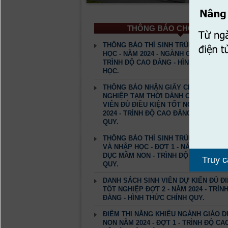
THÔNG BÁO CHO SINH VI
THÔNG BÁO THÍ SINH TRÚNG TUYỂN 
HỌC - NĂM 2024 - NGÀNH GIÁO DỤC M
TRÌNH ĐỘ CAO ĐẲNG - HÌNH THỨC V
HỌC.
THÔNG BÁO NHẬN GIẤY CHỨNG NHẬN
NGHIỆP TẠM THỜI DÀNH CHO DANH S
VIÊN ĐỦ ĐIỀU KIỆN TỐT NGHIỆP ĐỢT 
2024 - TRÌNH ĐỘ CAO ĐẲNG - HÌNH TH
QUY.
THÔNG BÁO THÍ SINH TRÚNG TUYỂN 
VÀ NHẬP HỌC - ĐỢT 1 - NĂM 2024 - N
DỤC MẦM NON - TRÌNH ĐỘ CAO ĐẲNG 
Truy cậ
QUY.
DANH SÁCH SINH VIÊN DỰ KIẾN ĐỦ ĐI
TỐT NGHIỆP ĐỢT 2 - NĂM 2024 - TRÌN
ĐẲNG - HÌNH THỨC CHÍNH QUY.
ĐIỂM THI NĂNG KHIẾU NGÀNH GIÁO 
NON NĂM 2024 - ĐỢT 1 - TRÌNH ĐỘ CA