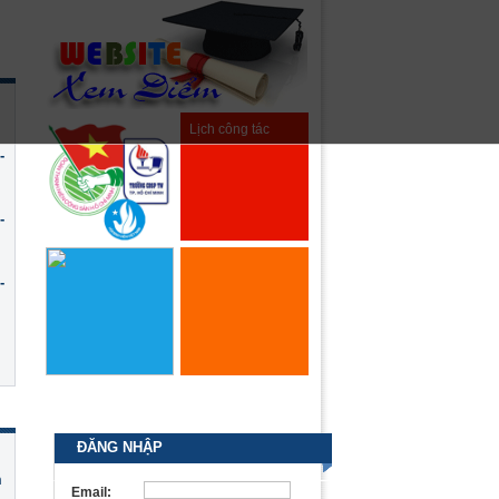
Lịch công tác
-
-
Đoàn Hội
-
Hệ thống quản
lý văn bản
ĐĂNG NHẬP
m
Email: