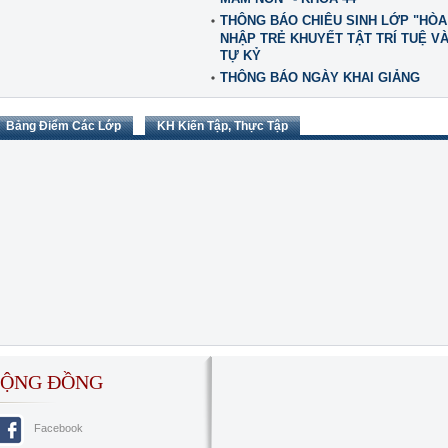
THÔNG BÁO CHIÊU SINH LỚP "HÒA
NHẬP TRẺ KHUYẾT TẬT TRÍ TUỆ V
TỰ KỶ
THÔNG BÁO NGÀY KHAI GIẢNG
Bảng Điểm Các Lớp
KH Kiến Tập, Thực Tập
ỘNG ĐỒNG
Facebook