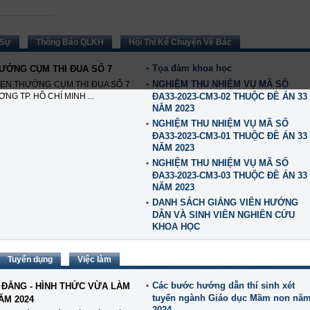
 Sự
Thông Báo QLKH
Hội Thi Kể Chuyện Về Bác
Tọa đàm khoa học
HƯỞNG CỤM THI ĐUA SỐ 7
NGHIỆM THU NHIỆM VỤ MÃ SỐ
HEN THƯỞNG CỤM THI ĐUA SỐ 7
 TP. HỒ CHÍ MINH ...
ĐA33-2023-CM3-02 THUỘC ĐỀ ÁN 33 
NĂM 2023
NGHIỆM THU NHIỆM VỤ MÃ SỐ
ĐA33-2023-CM3-01 THUỘC ĐỀ ÁN 33 
NĂM 2023
NGHIỆM THU NHIỆM VỤ MÃ SỐ
ĐA33-2023-CM3-03 THUỘC ĐỀ ÁN 33 
NĂM 2023
DANH SÁCH GIẢNG VIÊN HƯỚNG
DẪN VÀ SINH VIÊN NGHIÊN CỨU
KHOA HỌC
Tuyển dụng
Việc làm
Các bước hướng dẫn thí sinh xét
 ĐẲNG - HÌNH THỨC VỪA LÀM
tuyển ngành Giáo dục Mầm non nă
ĂM 2024
2024