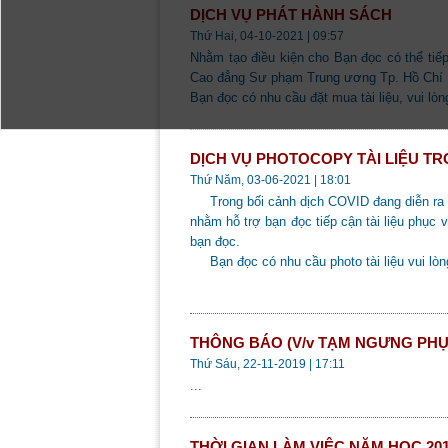
DỊCH VỤ PHÁT HÀNH SÁCH
Thứ Hai, 04-10-2021 | 09:57
Nhằm tạo điều kiện cho Bạn đọc có thể tiếp 
Cao đẳng Sư phạm Trung ương Tp. Hồ Chí Min
Bạn đọc có nhu cầu đặt mua tài liệu, vui lòng
DỊCH VỤ PHOTOCOPY TÀI LIỆU T
Thứ Năm, 03-06-2021 | 18:01
Trong bối cảnh dịch COVID đang diễn ra 
nhằm
hỗ trợ bạn đọc tiếp cận tài liệu phục 
bạn đọc.
Bạn đọc có nhu cầu photo tài liệu vui lòng 
THÔNG BÁO (V/v TẠM NGƯNG PHỤ
Thứ Sáu, 22-11-2019 | 17:11
...
THỜI GIAN LÀM VIỆC NĂM HỌC 201