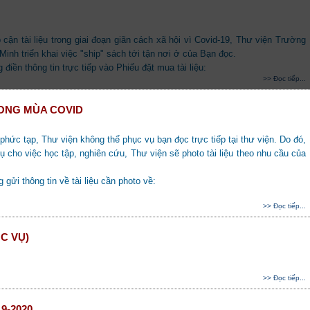
cận tài liệu trong giai đoạn giãn cách xã hội vì Covid-19, Thư viện Trường
h triển khai việc "ship" sách tới tận nơi ở của Bạn đọc.
 điền thông tin trực tiếp vào Phiếu đặt mua tài liệu:
>> Đọc tiếp...
RONG MÙA COVID
phức tạp, Thư viện không thể phục vụ bạn đọc trực tiếp tại thư viện. Do đó,
vụ cho việc học tập, nghiên cứu, Thư viện sẽ photo tài liệu theo nhu cầu của
gửi thông tin về tài liệu cần photo về:
>> Đọc tiếp...
C VỤ)
>> Đọc tiếp...
9-2020