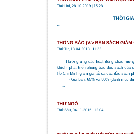
Thứ Hai, 28-10-2019 | 15:28
THỜI GI
...
THÔNG BÁO (V/v BÁN SÁCH GIẢM 
Thứ Tư, 18-04-2018 | 11:22
Hưởng ứng các hoạt động chào mừng Ngà
khích, phát triển phong trào đọc sách củ
Hồ Chí Minh giảm giá tất cả các đầu sách p
- Giá bán: 65% và 80% (danh mục đín
...
THƯ NGỎ
Thứ Sáu, 04-11-2016 | 12:04