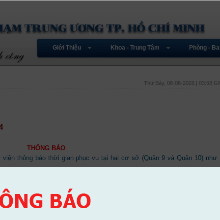
Giới Thiệu
Khoa - Trung Tâm
Phòng - Ba
Thứ Bảy, 08-08-2026 | 03:58 
4
THÔNG BÁO
iện thông báo thời gian phục vụ tại hai cơ sở (Quận 9 và Quận 10) như
hàng tuần.
u: Từ 13h30 đến 16h30.