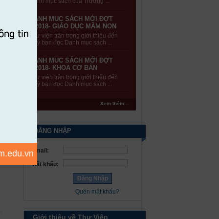
Danh mục sách của Trường ...
DANH MUC SÁCH MỚI ĐỢT
2/2018- GIÁO DỤC MẦM NON
Thư viện trân trọng giới thiệu đến
Quý bạn đọc Danh mục sách ...
DANH MUC SÁCH MỚI ĐỢT
2/2018- KHOA CƠ BẢN
Thư viện trân trọng giới thiệu đến
Quý bạn đọc Danh mục sách ...
Xem thêm...
ĐĂNG NHẬP
Email:
m.edu.vn
Mật khẩu:
Quên mật khẩu?
Giới thiệu về Thư Viện