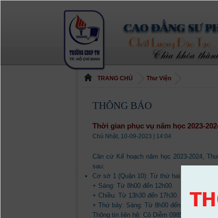
TRANG CHỦ
Thư Viện
THÔNG BÁO
Thời gian phục vụ năm học 2023-202
Chủ Nhật, 10-09-2023 | 14:04
Căn cứ Kế hoạch năm học 2023-2024, Thư v
sau:
Cơ sở 1 (Quận 10): Từ thứ hai đến thứ sáu 
+ Sáng: Từ 8h00 đến 12h00.
+ Chiều: Từ 13h30 đến 17h30.
+ Thứ bảy: Sáng: Từ 8h00 đến 12h00, Chiề
Thông tin liên hệ: Cô Diễm 0985557386.