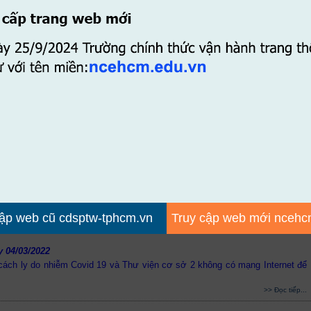
>> Đọc tiếp...
 NĂM 2022 (ĐỢT 1) NỢ SÁCH THƯ VIỆN
THÔNG BÁO
INH VIÊN TỐT NGHIỆP NĂM 2022 (ĐỢT 1)
NỢ SÁCH THƯ VIỆN
 đẳng Sư phạm Trung ương Thành phố Hồ Chí Minh triển khai hoàn thiện
>> Đọc tiếp...
cơ sở 2
p web cũ cdsptw-tphcm.vn
Truy cập web mới ncehc
Thư viện cơ sở 2 bao gồm các dịch vụ mượn trả tài liệu, mượn trả đồ dùng
y 04/03/2022
cách ly do nhiễm Covid 19 và Thư viện cơ sở 2 không có mạng Internet để
>> Đọc tiếp...