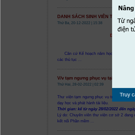
DANH SÁCH SINH VIÊN TỐT NGHIỆP
Thứ Ba, 20-12-2022 | 15:38
DANH SÁCH S
Căn cứ Kế hoạch năm học, Trường Cao
các thủ tục ...
V/v tạm ngưng phục vụ tại Thư viện 
Thứ Hai, 28-02-2022 | 02:39
Truy cậ
Thư viện tạm ngưng phục vụ trực tiếp tại 
dạy học và phát hành tài liệu.
Thời gian: kể từ ngày 28/02/2022 đến ngà
Lý do: Chuyên viên thư viện cơ sở 2 đang 
kết nối Phần mềm ...