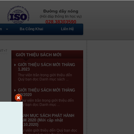
Đường dây nóng
(Hỏi đáp thông tin học vụ)
028.38303590
n
Ba Công Khai
Liên Hệ
GMT+7
GIỚI THIỆU SÁCH MỚI
GIỚI THIỆU SÁCH MỚI THÁNG
1.2023
Thư viện trân trọng giới thiệu đến
Quý bạn đọc Danh mục sách ...
GIỚI THIỆU SÁCH MỚI THÁNG
10/2020
Thư viện trân trọng giới thiệu đến
Quý bạn đọc Danh mục ...
DANH MỤC SÁCH PHÁT HÀNH
NĂM 2020 (Mới cập nhật
30.10.2020)
Thư viện giới thiệu đến Quý bạn đọc