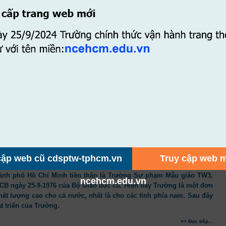
O, TUYỂN SINH
- 0919653092 (Thầy Vũ)
sptw.tphcm/
 lượng ISO 9001-2008
ồ Chí Minh đã được chứng nhận Hệ thống quản lí chất lượng ISO
>> Đọc tiếp...
ập web cũ cdsptw-tphcm.vn
Truy cập web 
nh phố Hồ Chí Minh tiền thân là Trường Sư phạm Mẫu giáo TW3,
ncehcm.edu.vn
CB ngày 25-9-1976 của Bộ Giáo dục cũ. Hiện nay Trường là một đơn
chất lượng cao cho cả nước, nhất là cho các tỉnh phía nam. Sau đây
t triển của Trường.
>> Đọc tiếp...