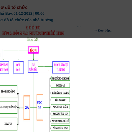
ơ đồ tổ chức
hứ Bảy, 01-12-2012 | 00:00
ơ đồ tổ chức của nhà trường
...
>> Đọc tiếp...