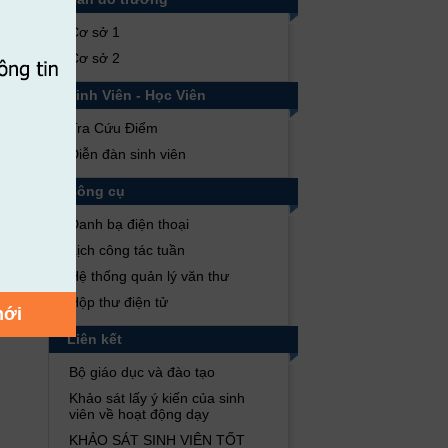
Cơ sở 1
Cơ sở 2
Sinh Viên - Học Viên
Tra Cứu Điểm
Diễn đàn sinh viên
Công cụ
Danh bạ điện thoại
Lịch công tác tuần
Hệ thống quản lý văn thư
Hộp thư điện tử
mới
Liên kết
Bộ giáo dục và đào tạo
Khảo sát lấy ý kiến của sinh
viên về hoạt động dạy
KHẢO SÁT SINH VIÊN TỐT