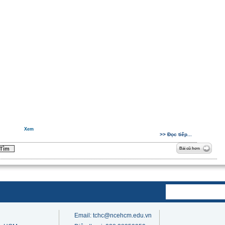
Xem
>> Đọc tiếp...
Bài cũ hơn
Email: tchc@ncehcm.edu.vn