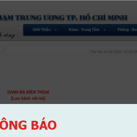
Giới Thiệu
Khoa - Trung Tâm
Phòng - Ba
Thứ Hai, 10-08-2026 | 10:08 
DANH BẠ ĐIỆN THOẠI
(Lưu hành nội bộ)
...
>> Đọc tiếp...