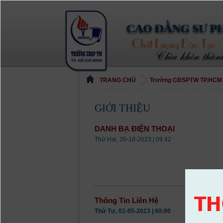
TRANG CHỦ
Trường CĐSPTW TP.HCM
GIỚI THIỆU
DANH BẠ ĐIỆN THOẠI
Thứ Hai, 30-10-2023 | 09:42
Thông Tin Liên Hệ
Thứ Tư, 01-05-2013 | 00:00