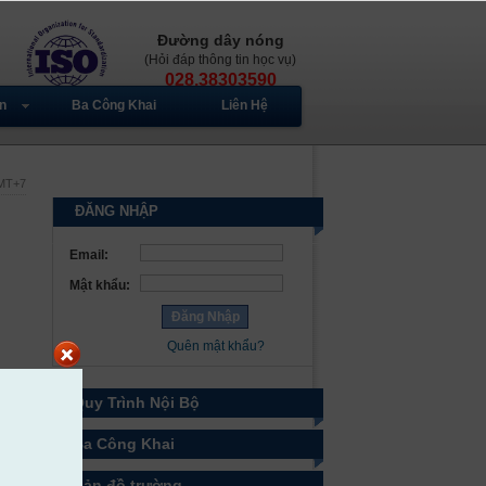
Đường dây nóng
(Hỏi đáp thông tin học vụ)
028.38303590
n
Ba Công Khai
Liên Hệ
GMT+7
ĐĂNG NHẬP
Email:
Mật khẩu:
Quên mật khẩu?
Quy Trình Nội Bộ
Ba Công Khai
Bản đồ trường