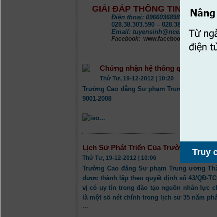
GIẢI ĐÁP THÔNG TIN ĐÀO TẠ
Điện thoại:
0966036898 (Cô Thuận) 
028.38.303.590 – 028.38.390.606.
Email:
tuyensinh@ncehcm.edu.vn
Facebook:
www.facebook.com/CM3.cd
Chứng nhận hệ thống quản lí chất
Thứ Tư, 19-12-2012 | 10:20
Trường Cao đẳng Sư phạm Trung ương Tp. H
9001-2008
...
Lịch Sử Phát Triển Của Trường
Truy c
Thứ Tư, 19-12-2012 | 10:06
Trường Cao đẳng Sư phạm Trung ương Thà
được thành lập theo quyết định số 43/QĐ-TC
vị có uy tín trong đào tạo nguồn nhân lực 
là một số nét chính trong lịch sử 35 năm phá
...