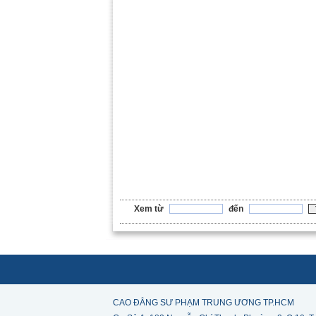
Xem từ
đến
CAO ĐẲNG SƯ PHẠM TRUNG ƯƠNG TP.HCM