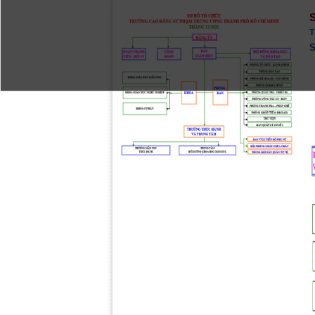
S
T
S