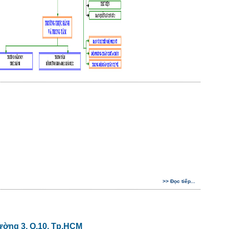
>> Đọc tiếp...
ường 3, Q.10, Tp.HCM