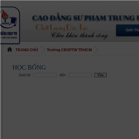
Giới Th
TRANG CHỦ
Trường CĐSPTW TP.HCM
HỌC BỔNG
Xem từ
đến