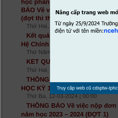
học phần (đợt thi tháng 2/202
BÁO Về việc nộp đơn phúc khảo
(đợt thi tháng 2/2024) Hệ vừa l
Thứ Hai, 01-04-2024 | 09:23
Kết quả phúc khảo thi học kỳ 
Hệ Chính Quy
Thứ Năm, 28-03-2024 | 16:09
KET QUA PHUC KHAO HKI NH 
Thứ Hai, 18-03-2024 | 09:22
THÔNG BÁO VỀ VIỆC NỘP ĐƠ
HỌC KỲ 1, NĂM HỌC 2023 – 202
Truy cập web cũ cdsptw-tp
Thứ Ba, 12-03-2024 | 00:00
THÔNG BÁO Về việc nộp đơn p
năm học 2023 – 2024 (ĐỢT 1)