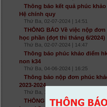
Thông báo kết quả phúc khảo 
Hệ chính quy
Thứ Ba, 02-07-2024 | 14:51
THÔNG BÁO Về việc nộp đơn p
học phần (đợt thi tháng 6/2024
Thứ Ba, 02-07-2024 | 14:47
Thông báo phúc khảo điểm h
non k34
Thứ Ba, 04-06-2024 | 16:25
Thông báo nộp đơn phúc khảo 
2023-2024
Thứ Ba, 14-05-2024 | 15:26
THÔNG BÁO Về việc nộp đơn p