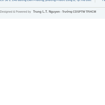
Cơ Sở 2: 248 đường Liên Phường, phường Phước Long B, Tp.Thủ Đức
F
Trung L.T. Nguyen
Designed & Powered by
- Trường CDSPTW TP.HCM