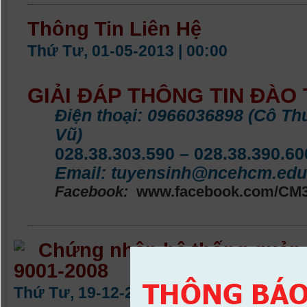
Thông Tin Liên Hệ
Thứ Tư, 01-05-2013 | 00:00
GIẢI ĐÁP THÔNG TIN ĐÀO 
Điện thoại:
0966036898 (Cô Thu
Vũ)
028.38.303.590 – 028.38.390.60
Email:
tuyensinh@ncehcm.edu
Facebook:
www.facebook.com/CM3.
Chứng nhận hệ thống quản l
9001-2008
Thứ Tư, 19-12-2012 | 10:20