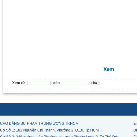
Xem
Xem từ
đến
CAO ĐẲNG SƯ PHẠM TRUNG ƯƠNG TP.HCM
E
Cơ Sở 1: 182 Nguyễn Chí Thanh, Phường 2, Q.10, Tp.HCM
Đi